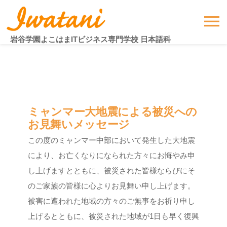
Skip
to
To
content
岩谷学園よこはまITビジネス専門学校 日本語科
Na
HOME
入学案内
ミャンマー大地震による被災への
お見舞いメッセージ
授業案内
この度のミャンマー中部において発生した大地震
により、お亡くなりになられた方々にお悔やみ申
行事・施設紹介
し上げますとともに、被災された皆様ならびにそ
のご家族の皆様に心よりお見舞い申し上げます。
留学生活
被害に遭われた地域の方々のご無事をお祈り申し
上げるとともに、被災された地域が1日も早く復興